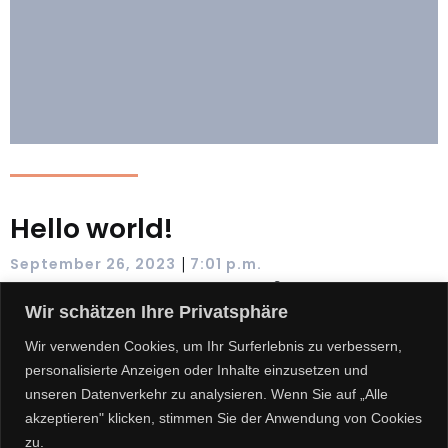
Hello world!
|
September 26, 2023
7:01 p.m.
Welcome to WordPress. This is your first post. Edit or delete
it, then start writing!
Wir schätzen Ihre Privatsphäre
Wir verwenden Cookies, um Ihr Surferlebnis zu verbessern,
Read more
personalisierte Anzeigen oder Inhalte einzusetzen und
unseren Datenverkehr zu analysieren. Wenn Sie auf „Alle
akzeptieren" klicken, stimmen Sie der Anwendung von Cookies
zu.
© 2026 Frötschner. Created for free using