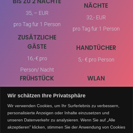
BIS ZU 2 NÄCHTE
NÄCHTE
35, – EUR
32,- EUR
pro Tag für 1 Person
pro Tag für 1 Person
ZUSÄTZLICHE
GÄSTE
HANDTÜCHER
16,-€ pro
5,- € pro Person
Person/ Nacht
FRÜHSTÜCK
WLAN
8,- € pro Person
Gratis
Wir schätzen Ihre Privatsphäre
Wir verwenden Cookies, um Ihr Surferlebnis zu verbessern,
ANFRAGE
personalisierte Anzeigen oder Inhalte einzusetzen und
unseren Datenverkehr zu analysieren. Wenn Sie auf „Alle
akzeptieren" klicken, stimmen Sie der Anwendung von Cookies